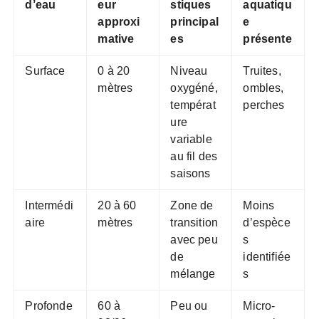
d’eau
eur
stiques
aquatiqu
approxi
principal
e
mative
es
présente
Surface
0 à 20
Niveau
Truites,
mètres
oxygéné,
ombles,
températ
perches
ure
variable
au fil des
saisons
Intermédi
20 à 60
Zone de
Moins
aire
mètres
transition
d’espèce
avec peu
s
de
identifiée
mélange
s
Profonde
60 à
Peu ou
Micro-