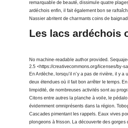
remarquable de beauté, dissimule quatre plage
ardéchois enfin, il fait également bon se rafraî
Nassier abritent de charmants coins de baignad
Les lacs ardéchois 
No machine-readable author provided. Sequajec
2.5 <https://creativecommons.org/licenses/by-
En Ardèche, lorsqu’il n’y a pas de rivière, il y a 
deux étendues où il fait bon arrêter le temps. E
limpidité, de nombreuses activités sont au pro
Citons entre autres la planche à voile, le péda
évidemment omniprésents dans la région. Tobog
Cascades pimentant les rappels. Eaux vives po
plongeons à frisson. La découverte des gorges 